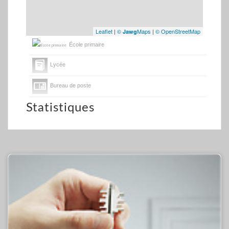
Leaflet
|
©
Maps
|
© OpenStreetMap
Jawg
École primaire
Lycée
Bureau de poste
Statistiques