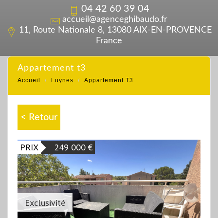
04 42 60 39 04
accueil@agenceghibaudo.fr
11, Route Nationale 8, 13080 AIX-EN-PROVENCE
France
appartement t3
Accueil
Luynes
Appartement T3
< Retour
PRIX
249 000
€
Exclusivité