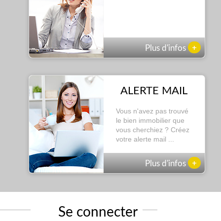
+
Plus d'infos
ALERTE MAIL
Vous n'avez pas trouvé
le bien immobilier que
vous cherchiez ? Créez
votre alerte mail ...
+
Plus d'infos
Se connecter