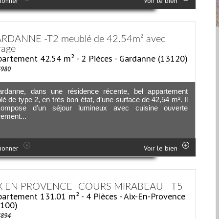
ionner
Voir le bien
RDANNE -T2 meublé de 42.54m² avec
rage
artement 42.54 m² - 2 Pièces - Gardanne (13120)
4980
rdanne, dans une résidence récente, bel appartement
é de type 2, en très bon état, d’une surface de 42,54 m². Il
ompose d’un séjour lumineux avec cuisine ouverte
rement...
ionner
Voir le bien
X EN PROVENCE -COURS MIRABEAU - T5
artement 131.01 m² - 4 Pièces - Aix-En-Provence
3100)
4894