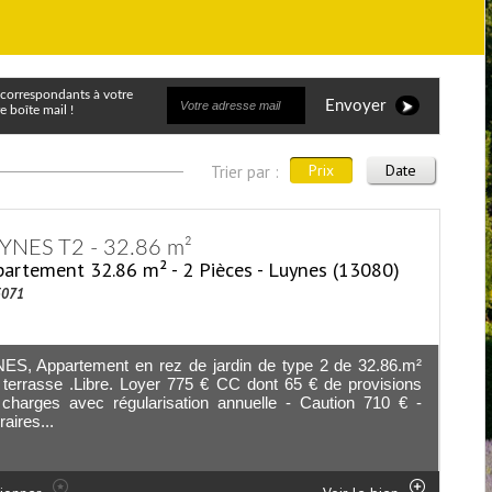
Envoyer
 boîte mail !
Prix
Date
Trier par :
YNES T2 - 32.86 m²
artement 32.86 m² - 2 Pièces - Luynes (13080)
5071
ES, Appartement en rez de jardin de type 2 de 32.86.m²
terrasse .Libre. Loyer 775 € CC dont 65 € de provisions
 charges avec régularisation annuelle - Caution 710 € -
aires...