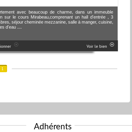
rtement avec beaucoup de charme, dans un immeuble
n sur le cours Mirabeau,comprenant un hall d'entrée , 3
res, séjour cheminée mezzanine, salle à manger, cuisine,
es d'eau ....
ionner
Voir le bien
1
Adhérents