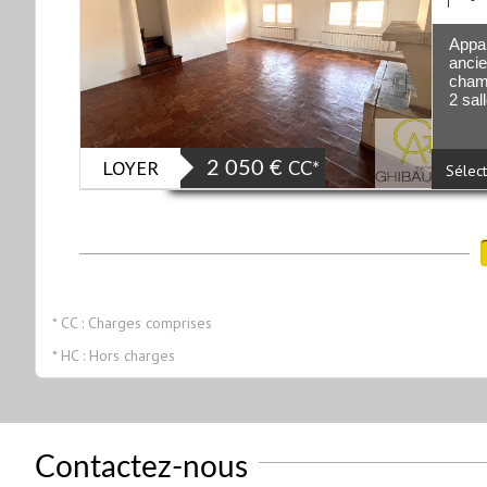
Appa
ancie
chamb
2 sall
LOYER
2 050 €
CC*
Sélect
* CC : Charges comprises
* HC : Hors charges
Contactez-nous