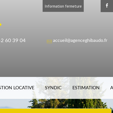
Information fermeture
42 60 39 04
accueil@agenceghibaudo.fr
STION LOCATIVE
SYNDIC
ESTIMATION
A