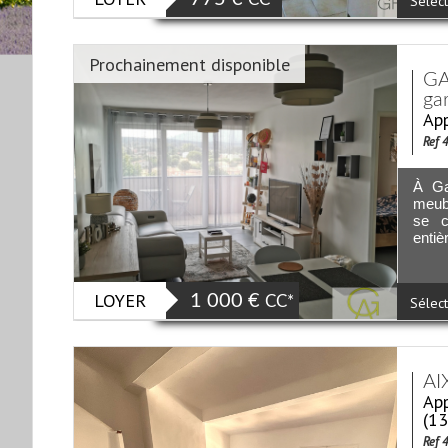
Sélect
Prochainement disponible
GA
ga
App
Ref 
À Ga
meubl
se c
entiè
LOYER
1 000 €
CC*
Sélect
AI
App
(1
Ref 