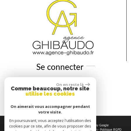
Se connecter
On en reste là
Espace propriétaires
Comme beaucoup, notre site
utilise les cookies
Espace copropriétaires
On aimerait vous accompagner pendant
votre visite.
En poursuivant, vous acceptez l'utilisation des
© 2026 | Tous droits réservés | Traduction powered by Google
cookies par ce site, afin de vous proposer des
Plan du site
-
Mentions légales
-
Nos honoraires
-
Liens
-
Admin
-
Politique RGPD