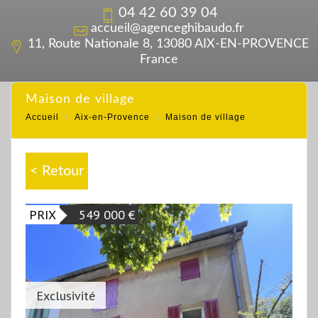
04 42 60 39 04
accueil@agenceghibaudo.fr
11, Route Nationale 8, 13080 AIX-EN-PROVENCE
France
maison de village
Accueil
Aix-en-Provence
Maison de village
< Retour
PRIX
549 000
€
Exclusivité