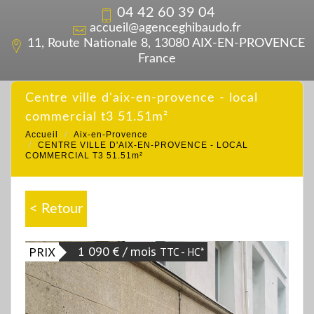
04 42 60 39 04
accueil@agenceghibaudo.fr
11, Route Nationale 8, 13080 AIX-EN-PROVENCE
France
centre ville d'aix-en-provence - local
commercial t3 51.51m²
Accueil
Aix-en-Provence
CENTRE VILLE D'AIX-EN-PROVENCE - LOCAL
COMMERCIAL T3 51.51m²
< Retour
1 090 € / mois
PRIX
TTC - HC*