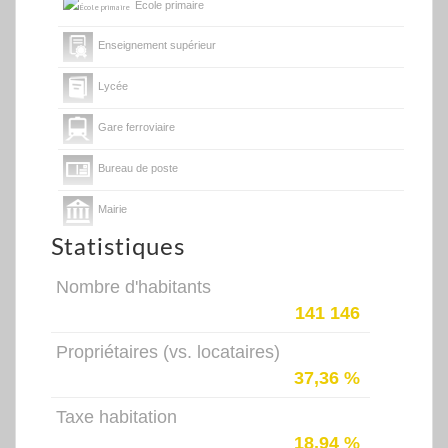
École primaire
Enseignement supérieur
Lycée
Gare ferroviaire
Bureau de poste
Mairie
Statistiques
Presse et Tabac
Nombre d'habitants
141 146
Propriétaires (vs. locataires)
37,36 %
Taxe habitation
18,94 %