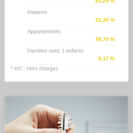
81,29 %
Maisons
21,30 %
Appartements
78,70 %
Familles avec 3 enfants
5,17 %
* HC : Hors charges