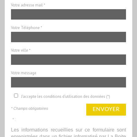
Votre adresse mail *
Votre Téléphone *
Votre ville *
Votre message
J'accepte les conditions d'utilisation des données (*)
* Champs obligatoires
ENVOYER
* :
Les informations recueillies sur ce formulaire sont
enregistrées dans un fichier informatisé par La Boite