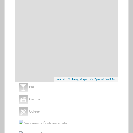
Leaflet
|
©
Maps
|
© OpenStreetMap
Jawg
Bar
Cinéma
Collège
École maternelle