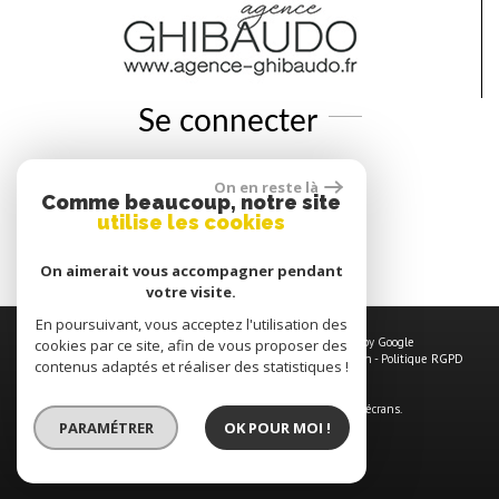
Se connecter
On en reste là
Espace propriétaires
Comme beaucoup, notre site
utilise les cookies
Espace copropriétaires
On aimerait vous accompagner pendant
votre visite.
En poursuivant, vous acceptez l'utilisation des
© 2026 | Tous droits réservés | Traduction powered by Google
cookies par ce site, afin de vous proposer des
Plan du site
-
Mentions légales
-
Nos honoraires
-
Liens
-
Admin
-
Politique RGPD
contenus adaptés et réaliser des statistiques !
Site internet compatible multi-supports,
un seul site adaptable à tous les types d'écrans.
PARAMÉTRER
OK POUR MOI !