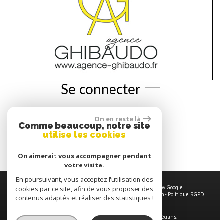
Se connecter
On en reste là
Espace propriétaires
Comme beaucoup, notre site
utilise les cookies
Espace copropriétaires
On aimerait vous accompagner pendant
votre visite.
En poursuivant, vous acceptez l'utilisation des
© 2026 | Tous droits réservés | Traduction powered by Google
cookies par ce site, afin de vous proposer des
Plan du site
-
Mentions légales
-
Nos honoraires
-
Liens
-
Admin
-
Politique RGPD
contenus adaptés et réaliser des statistiques !
Site internet compatible multi-supports,
un seul site adaptable à tous les types d'écrans.