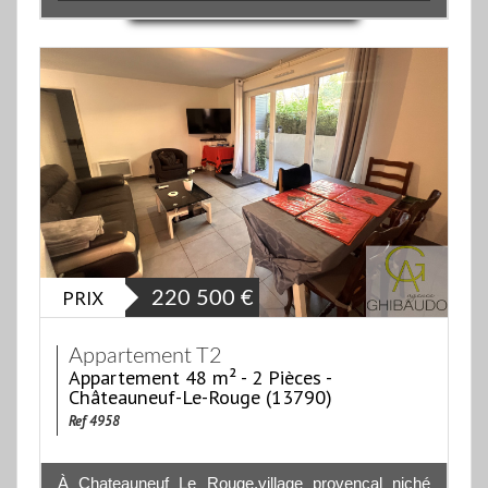
PRIX
220 500
€
Appartement T2
Appartement 48 m² - 2 Pièces -
Châteauneuf-Le-Rouge (13790)
Ref 4958
À Chateauneuf Le Rouge,village provençal niché